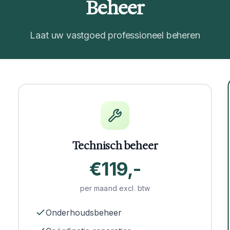
Beheer
Laat uw vastgoed professioneel beheren
Technisch beheer
€119,-
per maand excl. btw
Onderhoudsbeheer