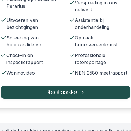
Verspreiding in ons
Pararius
netwerk
Uitvoeren van
Assistentie bij
bezichtigingen
onderhandeling
Screening van
Opmaak
huurkandidaten
huurovereenkomst
Check-in en
Professionele
inspectierapport
fotoreportage
Woningvideo
NEN 2580 meetrapport
Kies dit pakket
taalt de bemiddelingsvergoeding pas bij succesvolle verhuu