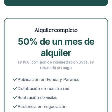
NEN 2580 + Etiqueta
WWS y rentabilidad
empresas
energética + WWS
Alquiler completo
50% de un mes de
alquiler
sin IVA · comisión de intermediación única, sin
resultado sin pago
Publicación en Funda y Pararius
Distribución en nuestra red
Realización de visitas
Asistencia en negociación