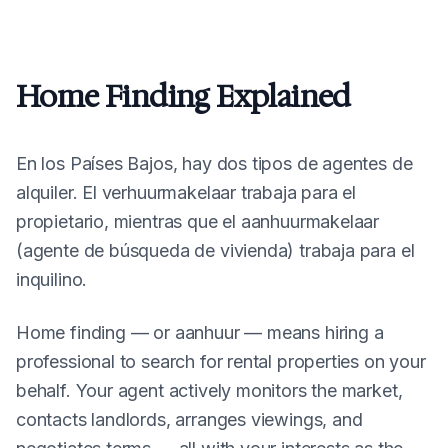
NEN 2580 + Etiqueta
WWS y rentabilidad
empresas
energética + WWS
Home Finding Explained
En los Países Bajos, hay dos tipos de agentes de
alquiler. El verhuurmakelaar trabaja para el
propietario, mientras que el aanhuurmakelaar
(agente de búsqueda de vivienda) trabaja para el
inquilino.
Home finding — or
aanhuur
— means hiring a
professional to search for rental properties on your
behalf. Your agent actively monitors the market,
contacts landlords, arranges viewings, and